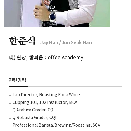
한준석
Jay Han / Jun Seok Han
現) 원장, 香틔움 Coffee Academy
관련경력
Lab Director, Roasting For a While
Cupping 101, 102 Instructor, MCA
Q Arabica Grader, CQI
Q Robusta Grader, CQI
Professional Barista/Brewing/Roasting, SCA